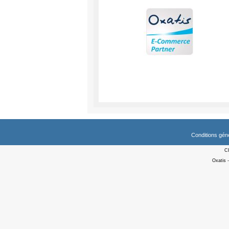
Conditions gén
C
Oxatis 