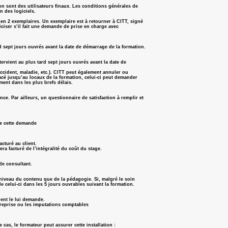
ion sont des utilisateurs finaux. Les conditions générales de
n des logiciels.
 en 2 exemplaires. Un exemplaire est à retourner à CITT, signé
ciser s’il fait une demande de prise en charge avec
d sept jours ouvrés avant la date de démarrage de la formation.
ervient au plus tard sept jours ouvrés avant la date de
ccident, maladie, etc.). CITT peut également annuler ou
lacé jusqu’au locaux de la formation, celui-ci peut demander
ent dans les plus brefs délais.
ence. Par ailleurs, un questionnaire de satisfaction à remplir et
de cette demande
cturé au client.
ra facturé de l’intégralité du coût du stage.
de consultant.
 niveau du contenu que de la pédagogie. Si, malgré le soin
de celui-ci dans les 5 jours ouvrables suivant la formation.
ient le lui demande.
ntreprise ou les imputations comptables
e cas, le formateur peut assurer cette installation :