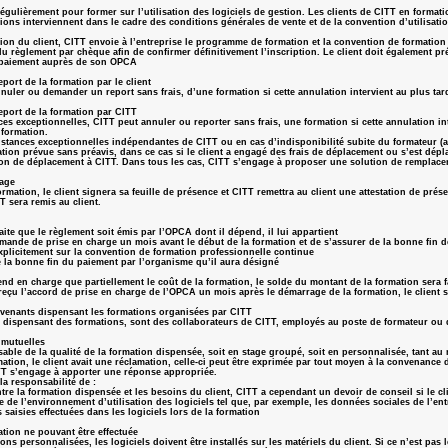
régulièrement pour former sur l’utilisation des logiciels de gestion. Les clients de CITT en format
ions interviennent dans le cadre des conditions générales de vente et de la convention d’utilisatio
ption du client, CITT envoie à l’entreprise le programme de formation et la convention de formation
 règlement par chèque afin de confirmer définitivement l’inscription. Le client doit également pré
 paiement auprès de son OPCA
port de la formation par le client
nnuler ou demander un report sans frais, d’une formation si cette annulation intervient au plus tar
eport de la formation par CITT
es exceptionnelles, CITT peut annuler ou reporter sans frais, une formation si cette annulation int
 formation.
stances exceptionnelles indépendantes de CITT ou en cas d’indisponibilité subite du formateur (a
ation prévue sans préavis, dans ce cas si le client a engagé des frais de déplacement ou s’est dép
on de déplacement à CITT. Dans tous les cas, CITT s’engage à proposer une solution de remplacem
tage
ormation, le client signera sa feuille de présence et CITT remettra au client une attestation de prés
T sera remis au client.
haite que le règlement soit émis par l’OPCA dont il dépend, il lui appartient
emande de prise en charge un mois avant le début de la formation et de s’assurer de la bonne fin 
explicitement sur la convention de formation professionnelle continue
e la bonne fin du paiement par l’organisme qu’il aura désigné
nd en charge que partiellement le coût de la formation, le solde du montant de la formation sera fa
reçu l’accord de prise en charge de l’OPCA un mois après le démarrage de la formation, le client se
rvenants dispensant les formations organisées par CITT
s dispensant des formations, sont des collaborateurs de CITT, employés au poste de formateur ou 
 mutuelles
able de la qualité de la formation dispensée, soit en stage groupé, soit en personnalisée, tant au
mation, le client avait une réclamation, celle-ci peut être exprimée par tout moyen à la convenance 
TT s’engage à apporter une réponse appropriée.
la responsabilité de :
ntre la formation dispensée et les besoins du client, CITT a cependant un devoir de conseil si le cl
e de l’environnement d’utilisation des logiciels tel que, par exemple, les données sociales de l’e
 saisies effectuées dans les logiciels lors de la formation
tion ne pouvant être effectuée
ns personnalisées, les logiciels doivent être installés sur les matériels du client. Si ce n’est pas l