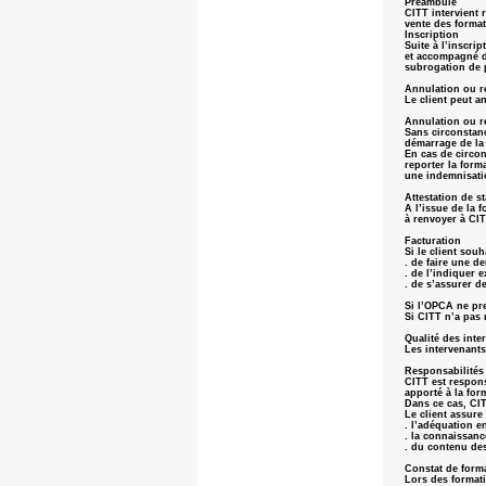
Préambule
CITT intervient 
vente des format
Inscription
Suite à l’inscri
et accompagné du
subrogation de
Annulation ou re
Le client peut a
Annulation ou r
Sans circonstanc
démarrage de la
En cas de circon
reporter la form
une indemnisati
Attestation de s
A l’issue de la f
à renvoyer à CIT
Facturation
Si le client sou
. de faire une d
. de l’indiquer 
. de s’assurer d
Si l’OPCA ne pre
Si CITT n’a pas 
Qualité des inte
Les intervenant
Responsabilités
CITT est respons
apporté à la for
Dans ce cas, CI
Le client assure 
. l’adéquation e
. la connaissanc
. du contenu des
Constat de forma
Lors des formatio