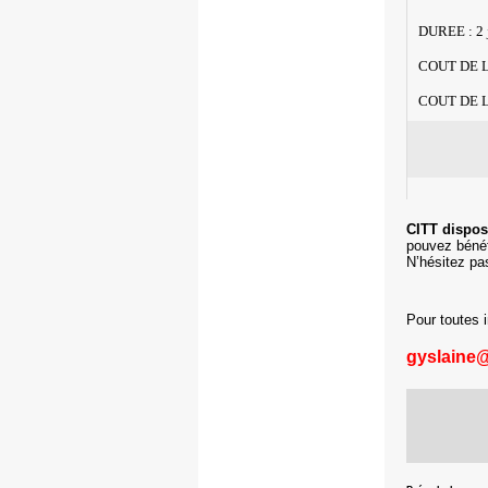
DUREE : 2 
COUT DE L
COUT DE L
CITT dispos
pouvez bénéf
N’hésitez pa
Pour toutes 
gyslaine@