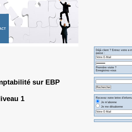
ACT
Déjà client ? Entrez votre e-
passe :
Première visite ?
Enregistrez-vous
mptabilité sur EBP
iveau 1
Recevez notre lettre d'inform
Je m'abonne
Je me désabonne