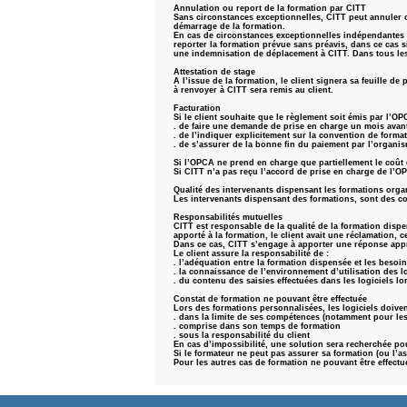
Annulation ou report de la formation par CITT
Sans circonstances exceptionnelles, CITT peut annuler ou
démarrage de la formation.
En cas de circonstances exceptionnelles indépendantes d
reporter la formation prévue sans préavis, dans ce cas s
une indemnisation de déplacement à CITT. Dans tous les
Attestation de stage
A l’issue de la formation, le client signera sa feuille de
à renvoyer à CITT sera remis au client.
Facturation
Si le client souhaite que le règlement soit émis par l’OP
. de faire une demande de prise en charge un mois avant
. de l’indiquer explicitement sur la convention de forma
. de s’assurer de la bonne fin du paiement par l’organi
Si l’OPCA ne prend en charge que partiellement le coût d
Si CITT n’a pas reçu l’accord de prise en charge de l’OP
Qualité des intervenants dispensant les formations orga
Les intervenants dispensant des formations, sont des c
Responsabilités mutuelles
CITT est responsable de la qualité de la formation dispe
apporté à la formation, le client avait une réclamation, 
Dans ce cas, CITT s’engage à apporter une réponse app
Le client assure la responsabilité de :
. l’adéquation entre la formation dispensée et les besoin
. la connaissance de l’environnement d’utilisation des l
. du contenu des saisies effectuées dans les logiciels lo
Constat de formation ne pouvant être effectuée
Lors des formations personnalisées, les logiciels doivent 
. dans la limite de ses compétences (notamment pour les 
. comprise dans son temps de formation
. sous la responsabilité du client
En cas d’impossibilité, une solution sera recherchée pou
Si le formateur ne peut pas assurer sa formation (ou l’as
Pour les autres cas de formation ne pouvant être effectué