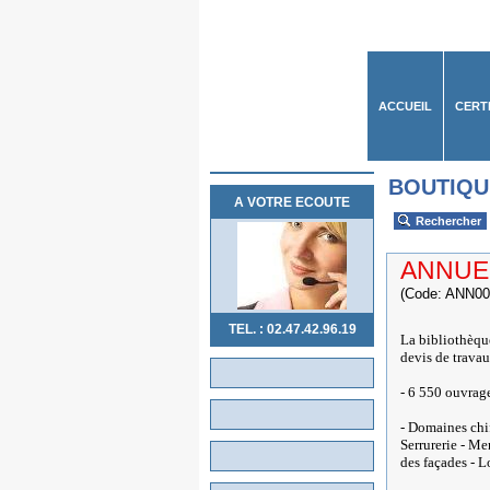
ACCUEIL
CERT
BOUTIQU
A VOTRE ECOUTE
Rechercher
ANNUEL
(Code: ANN00
TEL. : 02.47.42.96.19
La bibliothèq
devis de trava
- 6 550 ouvrage
- Domaines chif
Serrurerie - Me
des façades - L