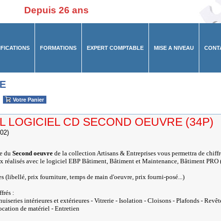
Depuis 26 ans
IFICATIONS
FORMATIONS
EXPERT COMPTABLE
MISE A NIVEAU
CONT
E
Votre Panier
 LOGICIEL CD SECOND OEUVRE (34P)
02)
ue du
Second oeuvre
de la collection Artisans & Entreprises vous permettra de chiff
ux réalisés avec le logiciel EBP Bâtiment, Bâtiment et Maintenance, Bâtiment PRO 
s (libellé, prix fourniture, temps de main d'oeuvre, prix fourni-posé...)
frés :
nuiseries intérieures et extérieures - Vitrerie - Isolation - Cloisons - Plafonds - Revê
ocation de matériel - Entretien