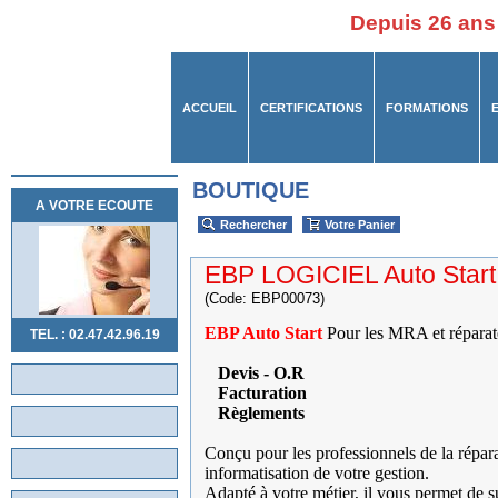
Depuis 26 ans
ACCUEIL
CERTIFICATIONS
FORMATIONS
BOUTIQUE
A VOTRE ECOUTE
Rechercher
Votre Panier
EBP LOGICIEL Auto Start
(Code: EBP00073)
EBP Auto Start
Pour les MRA et réparat
TEL. : 02.47.42.96.19
Devis - O.R
Facturation
Règlements
Conçu pour les professionnels de la répara
informatisation de votre gestion.
Adapté à votre métier, il vous permet de sui