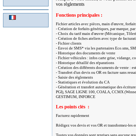
vos règlements
Fonctions principales :
Fichier articles avec pièces, main d'œuvre, forfait
- Création de forfaits génériques, par marque, pa
- Choix du tarif main d'œuvre (Mécanique, Tôlerie
- Création de fiches ateliers avec type de facturat
- Fichier clients
- Envoi de SMS* via les partenaires Eco.sms, S
- Historique des documents de vente
- Fichier véhicules : infos carte grise, vidange, 
- Historique détaillé des réparations
- Création des différents documents de vente : es
- Transfert d'un devis ou OR en facture sans ressa
- Saisie des règlements
- Statistiques et évolution du CA
- Génération et transfert automatique des écrit
PGI), SAGE LIGNE 100, COALA, CCMX (Winne
GESTIMUM, INFORCE
Les points clés :
Facturez rapidement
Rédigez vos devis et vos OR et transformez-les en
Toutes vos données sont reprises sans aucune res