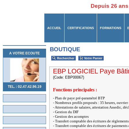
Depuis 26 ans
ACCUEIL
CERTIFICATIONS
FORMATIONS
BOUTIQUE
A VOTRE ECOUTE
Rechercher
Votre Panier
EBP LOGICIEL Paye Bâti
(Code: EBP00067)
TEL. : 02.47.42.96.19
Fonctions principales :
- Plan de paye pré-paramétré BTP
- Nombreux profils proposés : 35 heures, ouvrier d
- Attestations de salaires, attestation Assedic, d
- Gestion du DIF
- Gestion des acomptes
- Transfert comptable des écritures de règlement
- Transfert comptable des écritures de paiements 