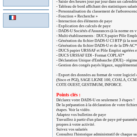
- Saisie des heures jour par jour dans un calendri
- Tableau de bord affichant des statistiques salari
- Personnalisation du classement de l'arborescen
- Fonction « Recherche »
- Interaction des éléments de paye
- Explication des calculs de paye
- DADS-U Sociétés d'Assurances (à la norme en v
- Multi-établissements : DUCS papier Pôle Emploi
- Génération du fichier DADS-U CI BTP (à la no
- Génération du fichier DADS-U et de la DN-AC* 
- DUCS papier URSSAF et Pôle Emploi agréées et
- DUCS URSSAF EDI - Format COPLAT*
- Déclaration Unique d'Embauche (DUE) - régime
- Gestion des congés payés légaux, supplémentair
- Export des données au format de votre logicie
(Sisco et PGI), SAGE LIGNE 100, COALA, CC
COTE OUEST, GESTIMUM, INFORCE.
Points clés :
Déclarez votre DADS-U en seulement 3 étapes !
De la préparation à la déclaration de votre fic
étapes. Voir la vidéo.
Adaptez vos bulletins de paye
Travaillez à partir d'un plan de paye pré-paramét
propres à votre activité.
Suivez vos salariés
Consultez l'historique administratif de chaque sala