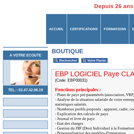
Depuis 26 ans
ACCUEIL
CERTIFICATIONS
FORMATIONS
BOUTIQUE
A VOTRE ECOUTE
Rechercher
Votre Panier
EBP LOGICIEL Paye CL
(Code: EBP00031)
Fonctions principales :
TEL. : 02.47.42.96.19
- Plans de paye pré-paramétrés (association, VRP, 
- Analyse de la situation salariale de votre entre
statistiques salariés.
- Nombreux profils proposés : apprenti, cadre, con
- Explication des calculs de paye
- Journal et livre de paye
- Etat des charges
- Gestion du DIF (Droit Individuel à la Formation
- Personnalisation des modèles d'impression