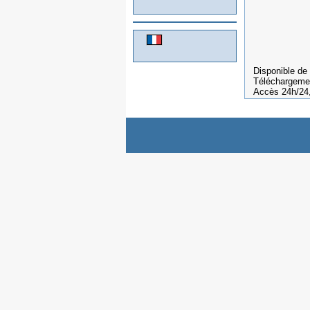
Des techn
Des rép
Aucun f
Disponible de 
Téléchargemen
Accès 24h/24, 