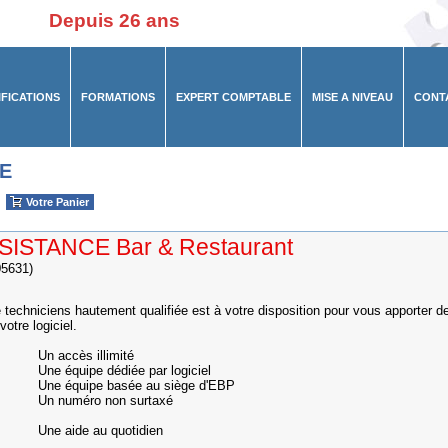
Depuis 26 ans
IFICATIONS
FORMATIONS
EXPERT COMPTABLE
MISE A NIVEAU
CONT
E
Votre Panier
SISTANCE Bar & Restaurant
5631)
 techniciens hautement qualifiée est à votre disposition pour vous apporter d
 votre logiciel.
ès illimité
pe dédiée par logiciel
pe basée au siège d'EBP
éro non surtaxé
e au quotidien