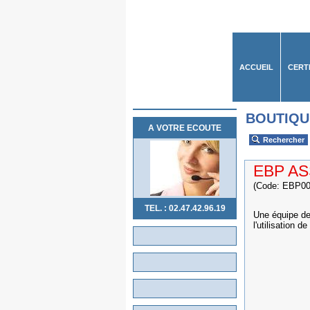
ACCUEIL
CERT
BOUTIQU
A VOTRE ECOUTE
Rechercher
EBP AS
(Code: EBP00
TEL. : 02.47.42.96.19
Une équipe de
l'utilisation de
Un acc
Une équi
Une équi
Un num
Une aid