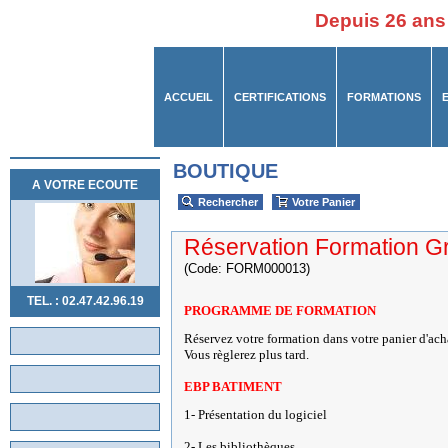
Depuis 26 ans
ACCUEIL
CERTIFICATIONS
FORMATIONS
BOUTIQUE
A VOTRE ECOUTE
Rechercher
Votre Panier
Réservation Formation G
(Code: FORM000013)
TEL. : 02.47.42.96.19
PROGRAMME DE FORMATION
Réservez votre formation dans votre panier d'ach
Vous règlerez plus tard.
EBP BATIMENT
1- Présentation du logiciel
2- Les bibliothèques