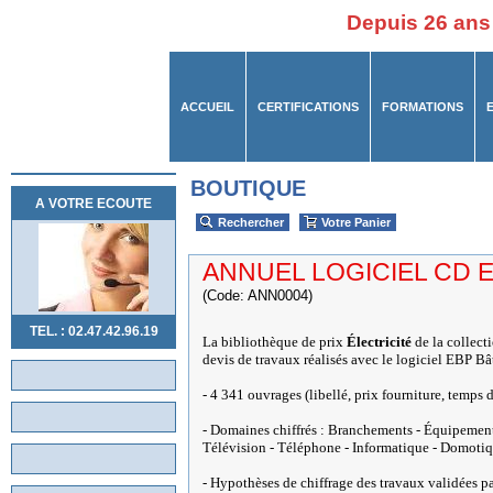
Depuis 26 ans
ACCUEIL
CERTIFICATIONS
FORMATIONS
BOUTIQUE
A VOTRE ECOUTE
Rechercher
Votre Panier
ANNUEL LOGICIEL CD E
(Code: ANN0004)
TEL. : 02.47.42.96.19
La bibliothèque de prix
Électricité
de la collect
devis de travaux réalisés avec le logiciel EBP 
- 4 341 ouvrages (libellé, prix fourniture, temps 
- Domaines chiffrés : Branchements - Équipements 
Télévision - Téléphone - Informatique - Domotiqu
- Hypothèses de chiffrage des travaux validées p