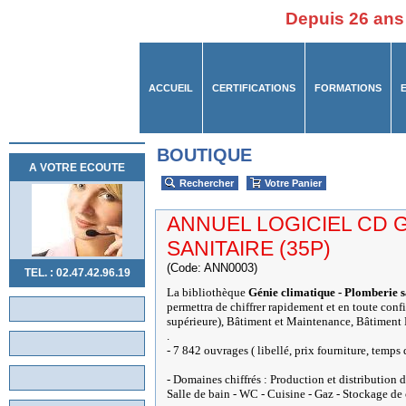
Depuis 26 ans
ACCUEIL
CERTIFICATIONS
FORMATIONS
BOUTIQUE
A VOTRE ECOUTE
Rechercher
Votre Panier
ANNUEL LOGICIEL CD 
SANITAIRE (35P)
(Code: ANN0003)
TEL. : 02.47.42.96.19
La bibliothèque
Génie climatique - Plomberie s
permettra de chiffrer rapidement et en toute con
supérieure), Bâtiment et Maintenance, Bâtimen
.
- 7 842 ouvrages ( libellé, prix fourniture, temps 
- Domaines chiffrés : Production et distribution 
Salle de bain - WC - Cuisine - Gaz - Stockage d