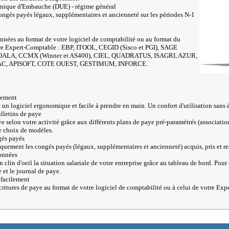
Unique d'Embauche (DUE) - régime général
ongés payés légaux, supplémentaires et ancienneté sur les périodes N-1
nnées au format de votre logiciel de comptabilité ou au format du
tre Expert-Comptable : EBP, ITOOL, CEGID (Sisco et PGI), SAGE
OALA, CCMX (Winner et AS400), CIEL, QUADRATUS, ISAGRI, AZUR,
, APISOFT, COTE OUEST, GESTIMUM, INFORCE.
dement
 un logiciel ergonomique et facile à prendre en main. Un confort d'utilisation sans 
lletins de paye
e selon votre activité grâce aux différents plans de paye pré-paramétrés (associatio
ge choix de modèles.
gés payés
uement les congés payés (légaux, supplémentaires et ancienneté) acquis, pris et res
onnées
n clin d'oeil la situation salariale de votre entreprise grâce au tableau de bord. Pour 
e et le journal de paye.
facilement
ritures de paye au format de votre logiciel de comptabilité ou à celui de votre E