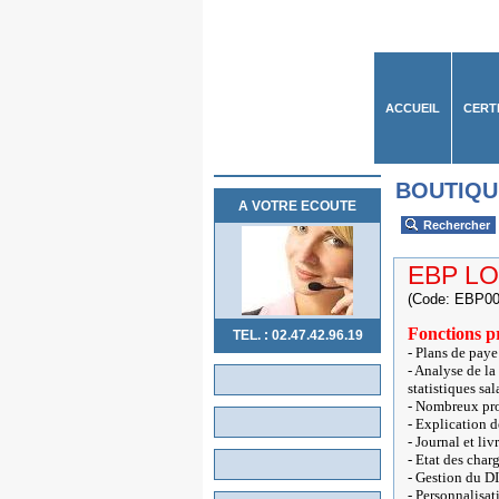
ACCUEIL
CERT
BOUTIQU
A VOTRE ECOUTE
Rechercher
EBP LO
(Code: EBP00
Fonctions pr
TEL. : 02.47.42.96.19
- Plans de paye
- Analyse de la
statistiques sal
- Nombreux prof
- Explication d
- Journal et liv
- Etat des char
- Gestion du DI
- Personnalisa