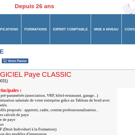
Depuis 26 ans
IFICATIONS
FORMATIONS
EXPERT COMPTABLE
MISE A NIVEAU
CONT
E
Votre Panier
GICIEL Paye CLASSIC
031)
incipales :
 pré-paramétrés (association, VRP, hôtel-restaurant, garage...)
 situation salariale de votre entreprise grâce au Tableau de bord avec
ariés.
ils proposés : apprenti, cadre, contrat professionnalisation...
es calculs de paye
re de paye
ges
F (Droit Individuel à la Formation)
tion des modèles d'impression