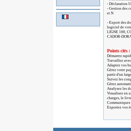
- Déclaration 
- Gestion des c
et N
- Export des do
logiciel de vo
LIGNE 100, C
CADOR-DORAC
Points clés :
Démarrez rapi
Travaillez avec
Adaptez vos bu
Gérez votre pay
partir d'un lar
Suivez les con
Gérez automatiq
Analysez les d
Visualisez en u
charges, le livr
Communiquez 
Exportez vos éc