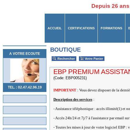
Depuis 26 ans
ACCUEIL
CERTIFICATIONS
FORMATIONS
BOUTIQUE
A VOTRE ECOUTE
Rechercher
Votre Panier
EBP PREMIUM ASSISTAN
(Code: EBP005231)
TEL. : 02.47.42.96.19
IMPORTANT
: Vous devez disposer de la derniè
Description des services
:
- Assistance téléphonique : accès illimité(1) et n
- Accès 24h/24 et 7j/7 à l'assistance par email 
- Toutes les mises à jour de votre logiciel EBP : v