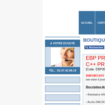
ACCUEIL
CERT
BOUTIQU
A VOTRE ECOUTE
Rechercher
EBP PR
C++ P
(Code: EBP00
TEL. : 02.47.42.96.19
IMPORTANT
une mise à jour
Description de
- Assistance té
- Accès 24h/24 