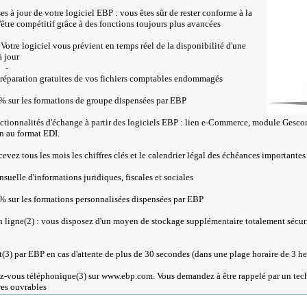
ses à jour de votre logiciel EBP : vous êtes sûr de rester conforme à la
d'être compétitif grâce à des fonctions toujours plus avancées
Votre logiciel vous prévient en temps réel de la disponibilité d'une
à jour
-
t réparation gratuites de vos fichiers comptables endommagés
% sur les formations de groupe dispensées par EBP
nctionnalités d'échange à partir des logiciels EBP : lien e-Commerce, module Ge
n au format EDI.
recevez tous les mois les chiffres clés et le calendrier légal des échéances importantes
nsuelle d'informations juridiques, fiscales et sociales
% sur les formations personnalisées dispensées par EBP
 ligne(2) : vous disposez d'un moyen de stockage supplémentaire totalement sécuris
t(3) par EBP en cas d'attente de plus de 30 secondes (dans une plage horaire de 3 h
dez-vous téléphonique(3) sur www.ebp.com. Vous demandez à être rappelé par un tech
res ouvrables