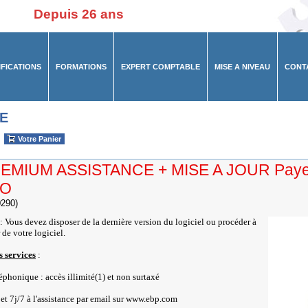
Depuis 26 ans
IFICATIONS
FORMATIONS
EXPERT COMPTABLE
MISE A NIVEAU
CONT
E
Votre Panier
EMIUM ASSISTANCE + MISE A JOUR Paye 
RO
290)
: Vous devez disposer de la dernière version du logiciel ou procéder à
 de votre logiciel.
s services
:
léphonique : accès illimité(1) et non surtaxé
et 7j/7 à l'assistance par email sur www.ebp.com