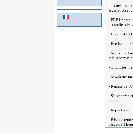
- Toutes les mi
législation et 
- EBP Update : 
nouvelle mise 
- Diagnostic e
- Remise de 10
- Accès aux fo
télétransmissio
- Clic Infos : 
- newsletter me
- Remise de 10
- Sauvegarde en
moment.
- Rappel gratui
- Prise de ren
plage de 3 heu