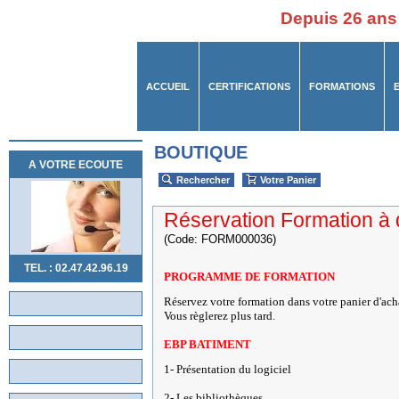
Depuis 26 ans
ACCUEIL
CERTIFICATIONS
FORMATIONS
BOUTIQUE
A VOTRE ECOUTE
Rechercher
Votre Panier
Réservation Formation à 
(Code: FORM000036)
TEL. : 02.47.42.96.19
PROGRAMME DE FORMATION
Réservez votre formation dans votre panier d'ach
Vous règlerez plus tard.
EBP BATIMENT
1- Présentation du logiciel
2- Les bibliothèques