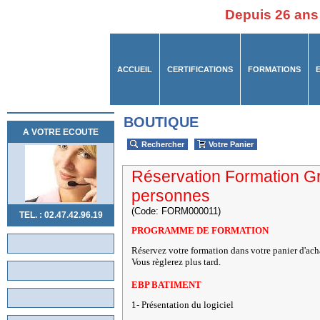
Depuis 26 ans
ACCUEIL
CERTIFICATIONS
FORMATIONS
BOUTIQUE
A VOTRE ECOUTE
Rechercher
Votre Panier
Réservation Formation G
personnes
(Code: FORM000011)
TEL. : 02.47.42.96.19
PROGRAMME DE FORMATION
Réservez votre formation dans votre panier d'ach
Vous règlerez plus tard.
EBP BATIMENT
1- Présentation du logiciel